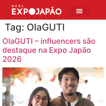
Tag:
OlaGUTI
OlaGUTI – influencers são
destaque na Expo Japão
2026