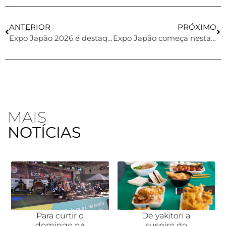
ANTERIOR
PRÓXIMO
Expo Japão 2026 é destaque na sessão da Câmara de Londrina
Expo Japão começa nesta quarta com muita dança, shows e gastronomia
MAIS
NOTÍCIAS
Para curtir o
De yakitori a
domingo na
suspiro do