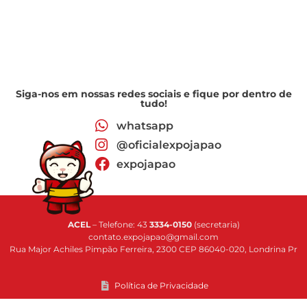
Siga-nos em nossas redes sociais e fique por dentro de
tudo!
whatsapp
@oficialexpojapao
expojapao
ACEL
– Telefone: 43
3334-0150
(secretaria)
contato.expojapao@gmail.com
Rua Major Achiles Pimpão Ferreira, 2300 CEP 86040-020, Londrina Pr
Política de Privacidade