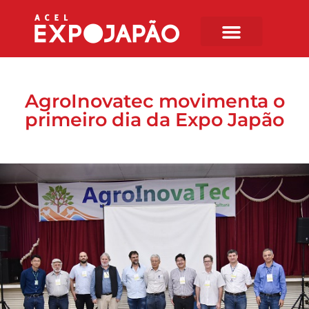
AgroInovatec movimenta o
primeiro dia da Expo Japão